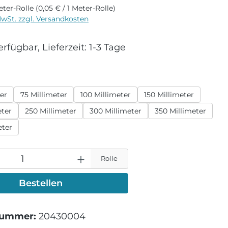
eter-Rolle
(0,05 € / 1 Meter-Rolle)
MwSt. zzgl. Versandkosten
rfügbar, Lieferzeit: 1-3 Tage
wählen
er
75 Millimeter
100 Millimeter
150 Millimeter
eter
250 Millimeter
300 Millimeter
350 Millimeter
eter
Rolle
Bestellen
nummer:
20430004