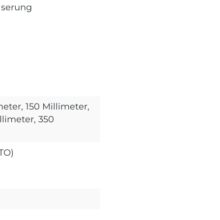
aserung
meter, 150 Millimeter,
llimeter, 350
ETO)