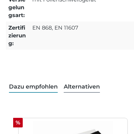
gelun
gsart:
Zertifi
EN 868, EN 11607
zierun
g:
Dazu empfohlen
Alternativen
Produktgalerie überspringen
Rabatt
%