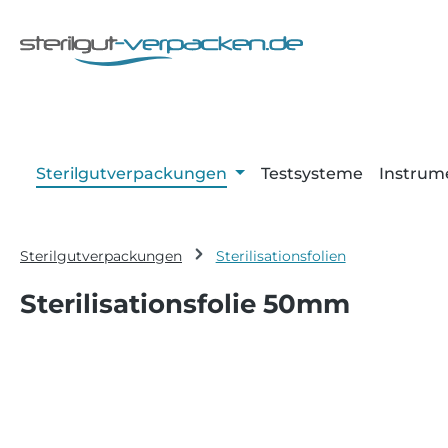
m Hauptinhalt springen
Zur Suche springen
Zur Hauptnavigation springen
Sterilgutverpackungen
Testsysteme
Instrum
Sterilgutverpackungen
Sterilisationsfolien
Sterilisationsfolie 50mm
Bildergalerie überspringen