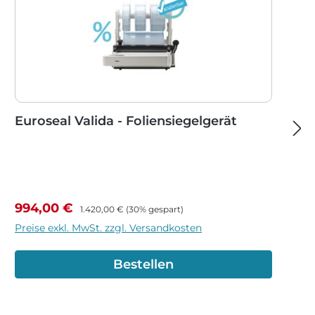
Euroseal Valida - Foliensiegelgerät
Verkaufspreis:
Regulärer Preis:
994,00 €
1.420,00 €
(30% gespart)
Preise exkl. MwSt. zzgl. Versandkosten
Bestellen