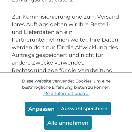
Zur Kommisionierung und zum Versand
Ihres Auftrags geben wir Ihre Bestell-
und Lieferdaten an ein
Partnerunternehmen weiter. Ihre Daten
werden dort nur für die Abwicklung des
Auftrags gespeichert und nicht für
andere Zwecke verwendet.
Rechtsgrundlage für die Verarbeitung
Ihrer personenbezogenen Daten ist Art.
Diese Website verwendet Cookies, um eine
6 Abs. 1 lit. b DS-GVO und gemäß Art. 6
bestmögliche Erfahrung bieten zu können.
Abs. 1 lit. f DS-GVO die Wahrung des
Mehr Informationen ...
berechtigten und im Rahmen einer
Interessenabwägung überwiegenden
Anpassen
Auswahl speichern
Interesses unseres
Alle annehmen
Partnerunternehmens an einer
reibungslosen Lieferabwicklung sowie