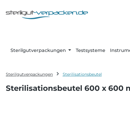
m Hauptinhalt springen
Zur Suche springen
Zur Hauptnavigation springen
Sterilgutverpackungen
Testsysteme
Instrum
Sterilgutverpackungen
Sterilisationsbeutel
Sterilisationsbeutel 600 x 600
Bildergalerie überspringen