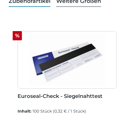
Zubehörartikel
Weitere Größen
Produktgalerie überspringen
Rabatt
%
Euroseal-Check - Siegelnahttest
Inhalt:
100 Stück
(0,32 € / 1 Stück)