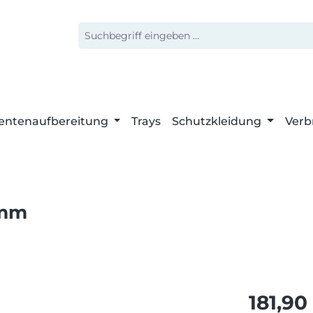
entenaufbereitung
Trays
Schutzkleidung
Verb
 mm
Regulärer 
181,90