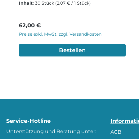
Inhalt:
30 Stück
(2,07 € / 1 Stück)
Regulärer Preis:
62,00 €
Preise exkl. MwSt. zzgl. Versandkosten
Bestellen
Service-Hotline
Informat
Unterstützung und Beratung unter:
AGB