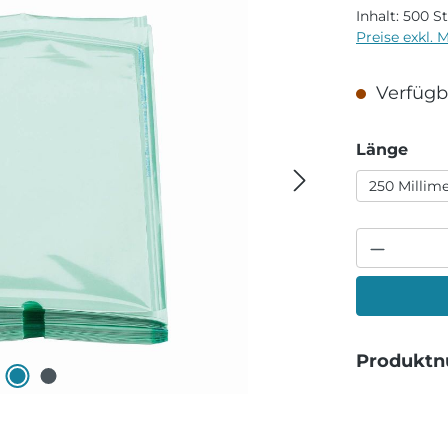
Inhalt:
500 S
Preise exkl. 
Verfügba
aus
Länge
250 Millim
Produkt