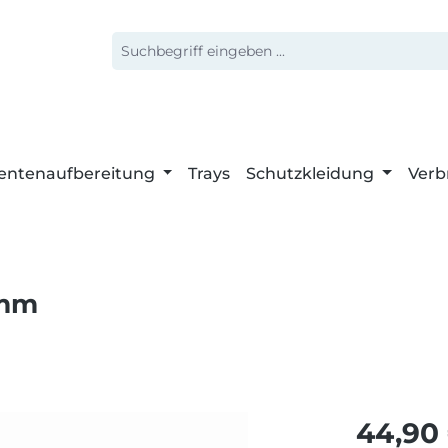
entenaufbereitung
Trays
Schutzkleidung
Verb
 mm
Regulärer 
44,90