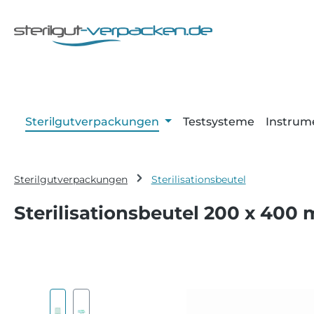
m Hauptinhalt springen
Zur Suche springen
Zur Hauptnavigation springen
Sterilgutverpackungen
Testsysteme
Instrum
Sterilgutverpackungen
Sterilisationsbeutel
Sterilisationsbeutel 200 x 400
Bildergalerie überspringen