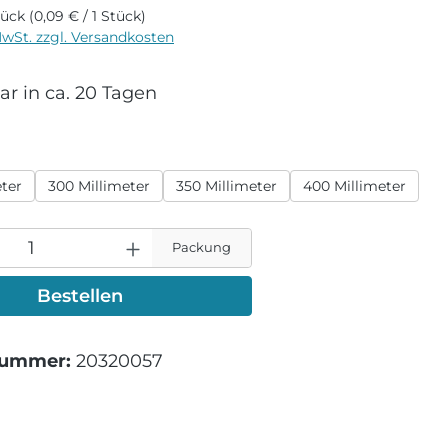
tück
(0,09 € / 1 Stück)
MwSt. zzgl. Versandkosten
r in ca. 20 Tagen
wählen
eter
300 Millimeter
350 Millimeter
400 Millimeter
Packung
Bestellen
nummer:
20320057