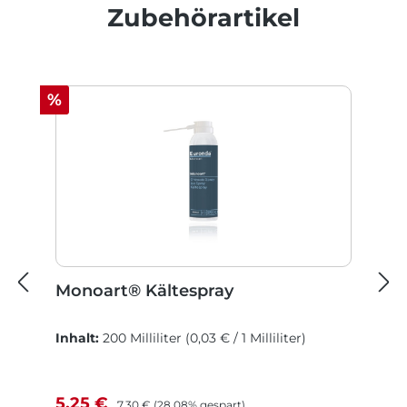
Produktgalerie überspringen
Zubehörartikel
Rabatt
%
Monoart® Kältespray
Inhalt:
200 Milliliter
(0,03 € / 1 Milliliter)
Verkaufspreis:
Regulärer Preis:
5,25 €
7,30 €
(28.08% gespart)