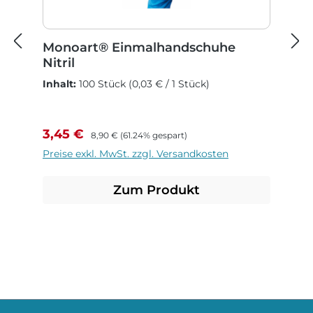
Monoart® Einmalhandschuhe
Nitril
Inhalt:
100 Stück
(0,03 € / 1 Stück)
Verkaufspreis:
Regulärer Preis:
3,45 €
8,90 €
(61.24% gespart)
Preise exkl. MwSt. zzgl. Versandkosten
Zum Produkt