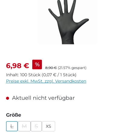
Verkaufspreis:
%
6,98 €
Regulärer Preis:
8,90 €
(21.57% gespart)
Inhalt:
100 Stück
(0,07 € / 1 Stück)
Preise exkl. MwSt. zzgl. Versandkosten
Aktuell nicht verfügbar
auswählen
Größe
L
M
S
XS
(Diese Option ist zurzeit nicht verfügbar.)
(Diese Option ist zurzeit nicht verfügbar.)
(Diese Option ist zurzeit nicht verfügbar.)