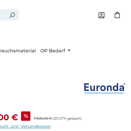
rauchsmaterial
OP Bedarf
eis:
,00 €
%
Regulärer Preis:
7.305,00 €
(20.57% gespart)
MwSt. zzgl. Versandkosten