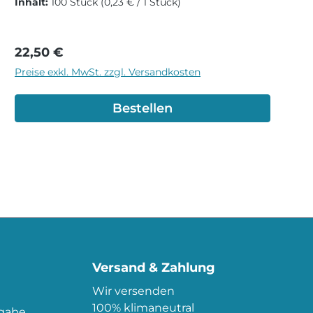
Inhalt:
100 Stück
(0,23 € / 1 Stück)
Regulärer Preis:
22,50 €
Preise exkl. MwSt. zzgl. Versandkosten
Bestellen
Versand & Zahlung
Wir versenden
100% klimaneutral
kgabe