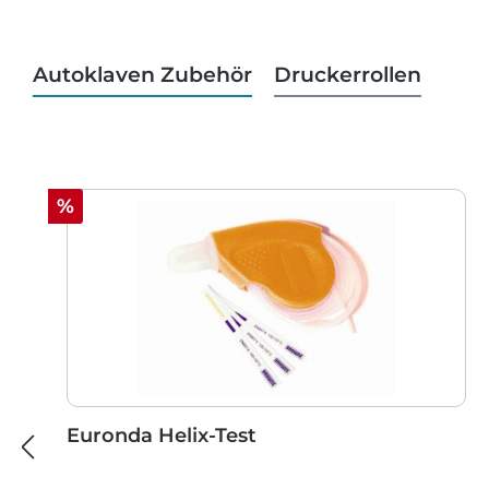
Autoklaven Zubehör
Druckerrollen
Produktgalerie überspringen
Rabatt
%
Euronda Helix-Test