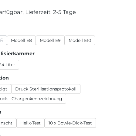
erfügbar, Lieferzeit: 2-5 Tage
wählen
E6
Modell E8
Modell E9
Modell E10
e Option ist zurzeit nicht verfügbar.)
auswählen
ilisierkammer
24 Liter
auswählen
tion
tigt
Druck Sterilisationsprotokoll
ruck - Chargenkennzeichnung
auswählen
m
ünscht
Helix-Test
10 x Bowie-Dick-Test
auswählen