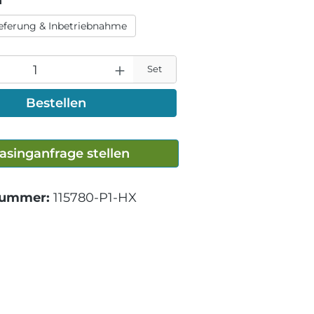
n
ieferung & Inbetriebnahme
Set
Bestellen
asinganfrage stellen
nummer:
115780-P1-HX