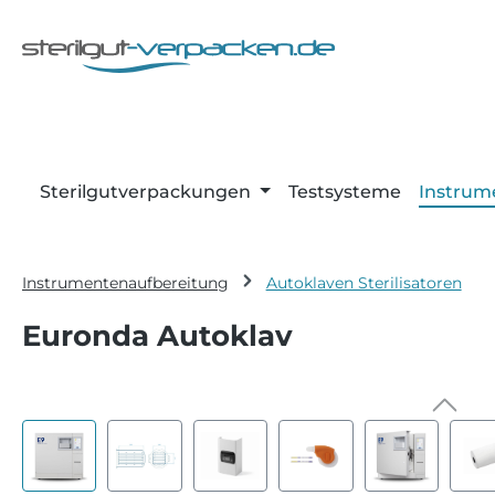
m Hauptinhalt springen
Zur Suche springen
Zur Hauptnavigation springen
Sterilgutverpackungen
Testsysteme
Instrum
Instrumentenaufbereitung
Autoklaven Sterilisatoren
Euronda Autoklav
Bildergalerie überspringen