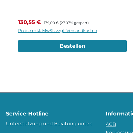
Verkaufspreis:
Regulärer Preis:
130,55 €
179,00 €
(27.07% gespart)
Preise exkl. MwSt. zzgl. Versandkosten
Bestellen
Service-Hotline
Informat
Unterstützung und Beratung unter:
AGB
Impressu