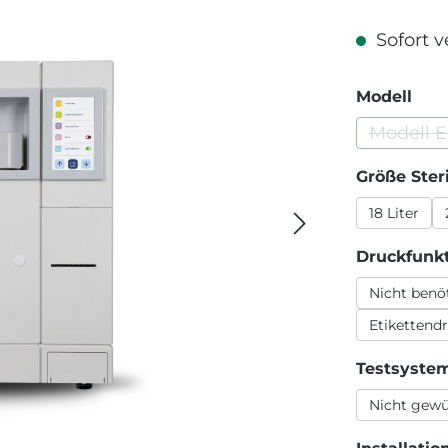
Sofort v
aus
Modell
Modell 
(Dies
Größe Ster
18 Liter
Druckfunk
Nicht benö
Etikettend
Testsyste
Nicht gew