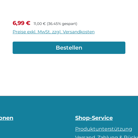
Verkaufspreis:
Regulärer Preis:
6,99 €
11,00 €
(36.45% gespart)
Preise exkl. MwSt. zzgl. Versandkosten
Bestellen
ionen
Shop-Service
Produktunterstützung
m
Versand, Zahlung & Rüc