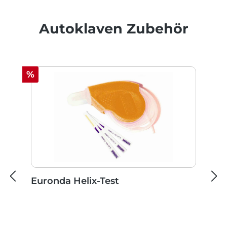
Produktgalerie überspringen
Autoklaven Zubehör
Rabatt
%
Euronda Helix-Test