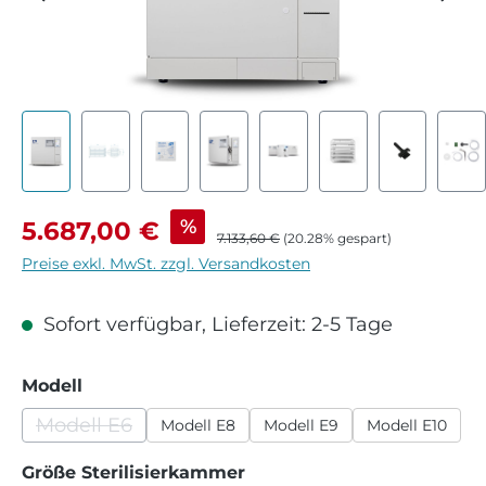
Verkaufspreis:
%
5.687,00 €
Regulärer Preis:
7.133,60 €
(20.28% gespart)
Preise exkl. MwSt. zzgl. Versandkosten
Sofort verfügbar, Lieferzeit: 2-5 Tage
auswählen
Modell
Modell E6
Modell E8
Modell E9
Modell E10
(Diese Option ist zurzeit nicht verfügbar.)
auswählen
Größe Sterilisierkammer