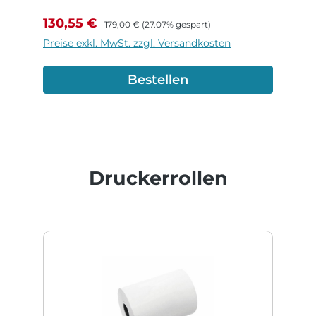
Verkaufspreis:
Regulärer Preis:
130,55 €
179,00 €
(27.07% gespart)
Preise exkl. MwSt. zzgl. Versandkosten
Bestellen
Produktgalerie überspringen
Druckerrollen