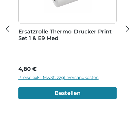
Ersatzrolle Thermo-Drucker Print-
Set 1 & E9 Med
Regulärer Preis:
4,80 €
Preise exkl. MwSt. zzgl. Versandkosten
Bestellen