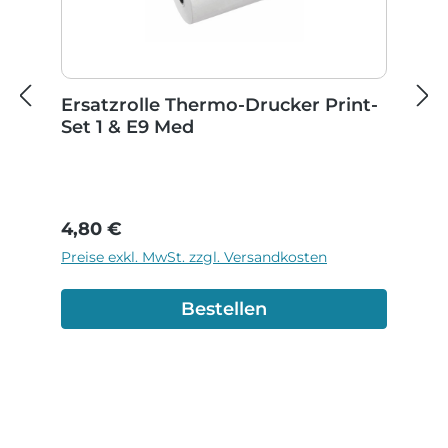
Ersatzrolle Thermo-Drucker Print-
Set 1 & E9 Med
Regulärer Preis:
4,80 €
Preise exkl. MwSt. zzgl. Versandkosten
Bestellen