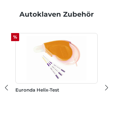
Produktgalerie überspringen
Autoklaven Zubehör
Rabatt
%
Euronda Helix-Test