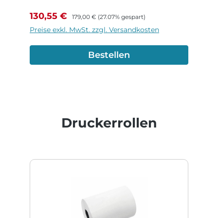
Verkaufspreis:
Regulärer Preis:
130,55 €
179,00 €
(27.07% gespart)
Preise exkl. MwSt. zzgl. Versandkosten
Bestellen
Produktgalerie überspringen
Druckerrollen