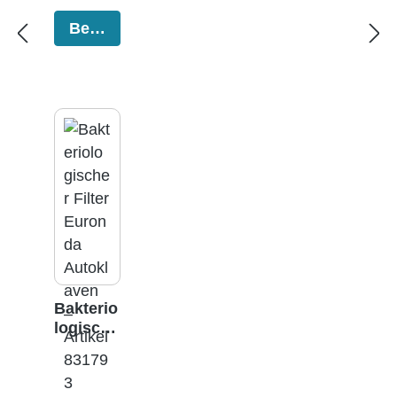
Bestellen
Bakterio
logische
r Filter
Autokla
ven