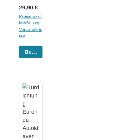
Regulärer Preis:
29,90 €
Preise exkl.
MwSt. zzgl.
Versandkos
ten
Bestellen