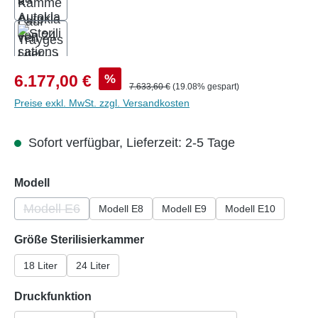
Verkaufspreis:
%
6.177,00 €
Regulärer Preis:
7.633,60 €
(19.08% gespart)
Preise exkl. MwSt. zzgl. Versandkosten
Sofort verfügbar, Lieferzeit: 2-5 Tage
auswählen
Modell
Modell E6
Modell E8
Modell E9
Modell E10
(Diese Option ist zurzeit nicht verfügbar.)
auswählen
Größe Sterilisierkammer
18 Liter
24 Liter
auswählen
Druckfunktion