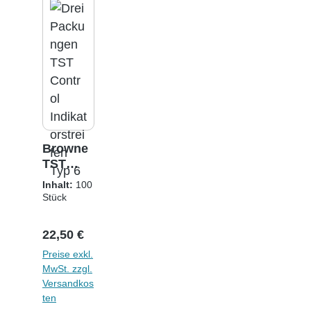
Browne
TST
Control
Inhalt:
100
Sterilisa
Stück
tionsindi
(0,23 € / 1
Stück)
kator
Regulärer Preis:
22,50 €
Preise exkl.
MwSt. zzgl.
Versandkos
ten