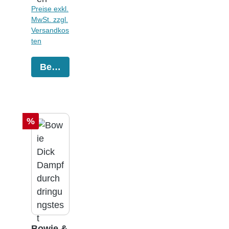
Preise exkl.
MwSt. zzgl.
Versandkos
ten
Bestellen
Rabatt
%
Bowie &