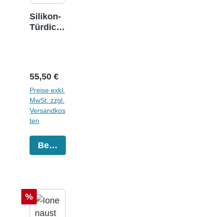
Silikon-
Türdicht
ung
Euronda
Autokla
ven
Regulärer Preis:
55,50 €
Preise exkl.
MwSt. zzgl.
Versandkos
ten
Bestellen
Rabatt
%