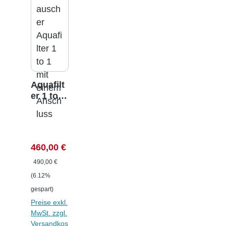
Aquafilt
er 1 to 1
-
Ionenau
stausch
er
Verkaufspreis:
460,00 €
Regulärer Preis:
490,00 €
(6.12%
gespart)
Preise exkl.
MwSt. zzgl.
Versandkos