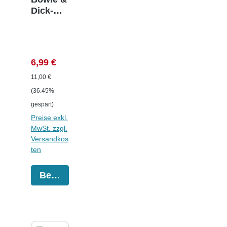
Dick-
Test für
B-
Klasse-
Autokla
Verkaufspreis:
Regulärer Preis:
6,99 €
ven
11,00 €
(36.45%
gespart)
Preise exkl.
MwSt. zzgl.
Versandkos
ten
Bestellen