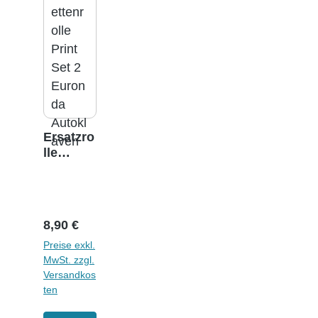
Ersatzro
lle
Etikette
ndrucke
r Print-
Set 2
Regulärer Preis:
8,90 €
Preise exkl.
MwSt. zzgl.
Versandkos
ten