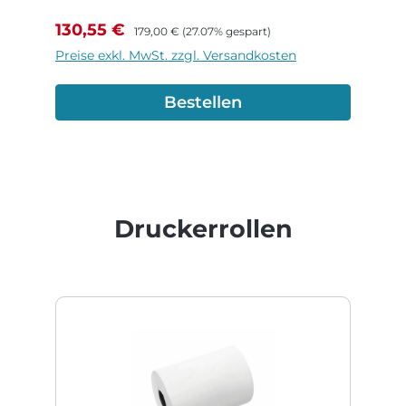
Verkaufspreis:
Regulärer Preis:
130,55 €
179,00 €
(27.07% gespart)
Preise exkl. MwSt. zzgl. Versandkosten
Bestellen
Produktgalerie überspringen
Druckerrollen