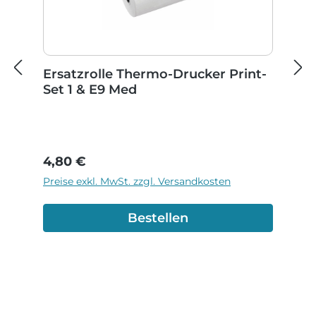
Ersatzrolle Thermo-Drucker Print-
Set 1 & E9 Med
Regulärer Preis:
4,80 €
Preise exkl. MwSt. zzgl. Versandkosten
Bestellen