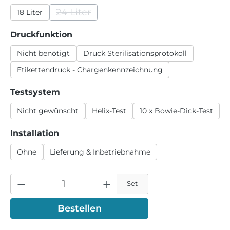
24 Liter
18 Liter
(Diese Option ist zurzeit nicht verfügbar.)
auswählen
Druckfunktion
Nicht benötigt
Druck Sterilisationsprotokoll
Etikettendruck - Chargenkennzeichnung
auswählen
Testsystem
Nicht gewünscht
Helix-Test
10 x Bowie-Dick-Test
auswählen
Installation
Ohne
Lieferung & Inbetriebnahme
Set
Bestellen