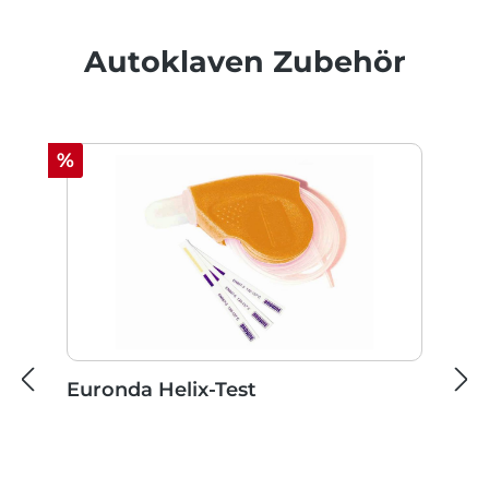
Produktgalerie überspringen
Autoklaven Zubehör
Rabatt
%
Euronda Helix-Test