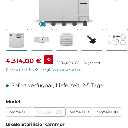
Verkaufspreis:
%
4.314,00 €
Regulärer Preis:
5.100,00 €
(15.41% gespart)
Preise exkl. MwSt. zzgl. Versandkosten
Sofort verfügbar, Lieferzeit: 2-5 Tage
auswählen
Modell
Modell E8
Modell E6
Modell E9
Modell E10
(Diese Option ist zurzeit nicht verfügb
auswählen
Größe Sterilisierkammer