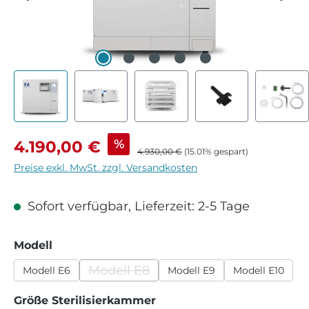
Verkaufspreis:
%
4.190,00 €
Regulärer Preis:
4.930,00 €
(15.01% gespart)
Preise exkl. MwSt. zzgl. Versandkosten
Sofort verfügbar, Lieferzeit: 2-5 Tage
auswählen
Modell
Modell E8
Modell E6
Modell E9
Modell E10
(Diese Option ist zurzeit nicht verfügb
auswählen
Größe Sterilisierkammer