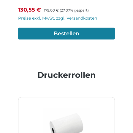
Verkaufspreis:
Regulärer Preis:
130,55 €
179,00 €
(27.07% gespart)
Preise exkl. MwSt. zzgl. Versandkosten
Bestellen
Produktgalerie überspringen
Druckerrollen