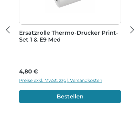
Ersatzrolle Thermo-Drucker Print-
Set 1 & E9 Med
Regulärer Preis:
4,80 €
Preise exkl. MwSt. zzgl. Versandkosten
Bestellen