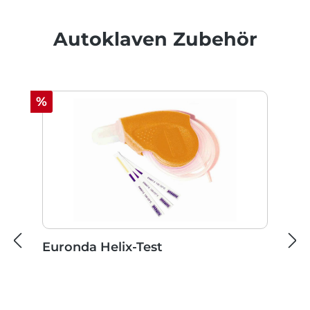
Produktgalerie überspringen
Autoklaven Zubehör
Rabatt
%
Euronda Helix-Test