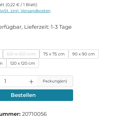
att
(0,22 € / 1 Blatt)
MwSt. zzgl. Versandkosten
rfügbar, Lieferzeit: 1-3 Tage
wählen
60 x 60 cm
75 x 75 cm
90 x 90 cm
(Diese Option ist zurzeit nicht verfügbar.)
cm
120 x 120 cm
Packung(en)
Bestellen
nummer:
20710056