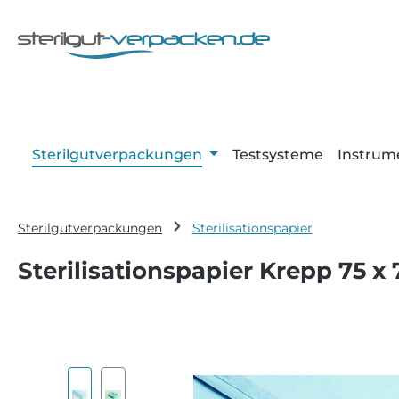
m Hauptinhalt springen
Zur Suche springen
Zur Hauptnavigation springen
Sterilgutverpackungen
Testsysteme
Instrum
Sterilgutverpackungen
Sterilisationspapier
Sterilisationspapier Krepp 75 x
Bildergalerie überspringen