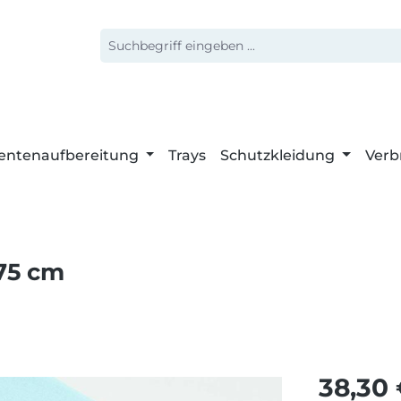
entenaufbereitung
Trays
Schutzkleidung
Verb
 75 cm
Regulärer 
38,30