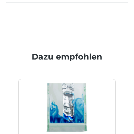
Produktgalerie überspringen
Dazu empfohlen