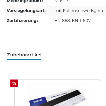
Medizinprodukt:
Klasse I
Versiegelungsart:
mit Folienschweißgerät
Zertifizierung:
EN 868, EN 11607
Zubehörartikel
Produktgalerie überspringen
Rabatt
%