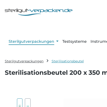
m Hauptinhalt springen
Zur Suche springen
Zur Hauptnavigation springen
Sterilgutverpackungen
Testsysteme
Instrum
Sterilgutverpackungen
Sterilisationsbeutel
Sterilisationsbeutel 200 x 350
Bildergalerie überspringen