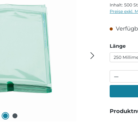
Inhalt:
500 S
Preise exkl. 
Verfügba
aus
Länge
250 Millim
Produkt