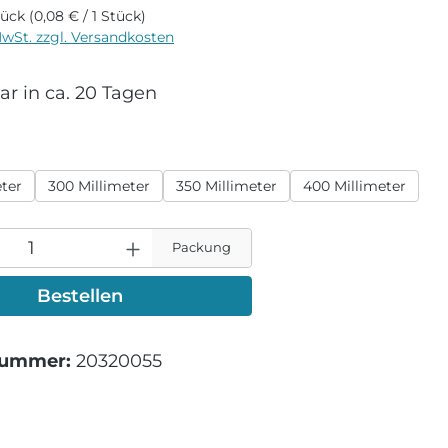
tück
(0,08 € / 1 Stück)
MwSt. zzgl. Versandkosten
r in ca. 20 Tagen
wählen
eter
300 Millimeter
350 Millimeter
400 Millimeter
Packung
Bestellen
nummer:
20320055