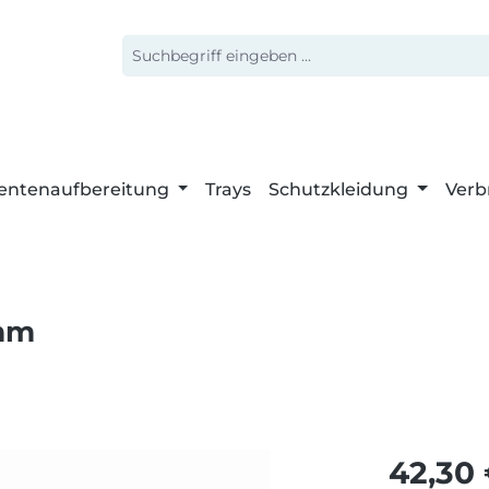
entenaufbereitung
Trays
Schutzkleidung
Verb
 mm
Regulärer 
42,30