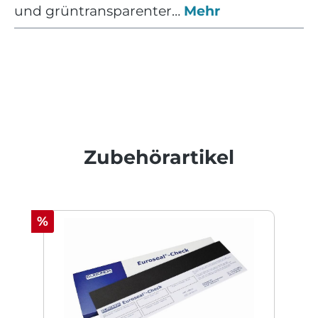
und grüntransparenter…
Mehr
Produktgalerie überspringen
Zubehörartikel
Rabatt
%