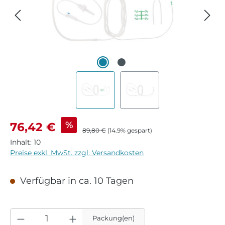
Verkaufspreis:
%
76,42 €
Regulärer Preis:
89,80 €
(14.9% gespart)
Inhalt:
10
Preise exkl. MwSt. zzgl. Versandkosten
Verfügbar in ca. 10 Tagen
Packung(en)