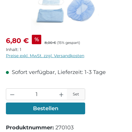
Verkaufspreis:
%
6,80 €
Regulärer Preis:
8,00 €
(15% gespart)
Inhalt:
1
Preise exkl. MwSt. zzgl. Versandkosten
Sofort verfügbar, Lieferzeit: 1-3 Tage
Set
Bestellen
Produktnummer:
270103