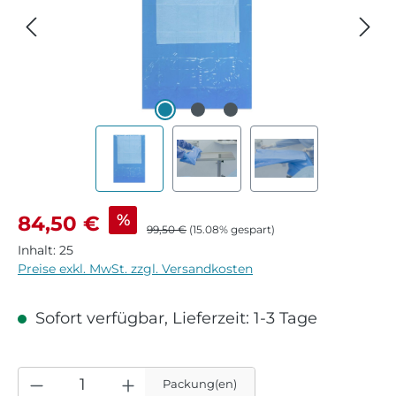
Verkaufspreis:
%
84,50 €
Regulärer Preis:
99,50 €
(15.08% gespart)
Inhalt:
25
Preise exkl. MwSt. zzgl. Versandkosten
Sofort verfügbar, Lieferzeit: 1-3 Tage
Packung(en)