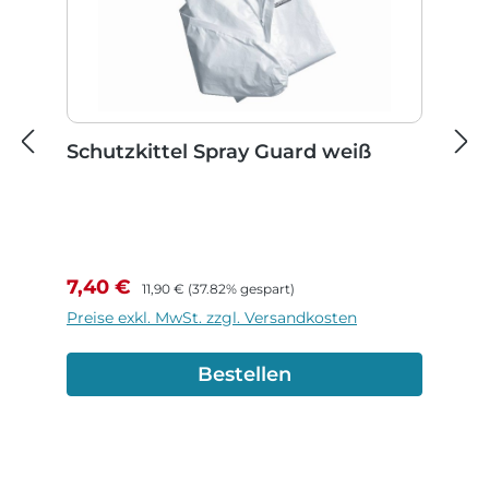
Schutzkittel Spray Guard weiß
Verkaufspreis:
Regulärer Preis:
7,40 €
11,90 €
(37.82% gespart)
Preise exkl. MwSt. zzgl. Versandkosten
Bestellen