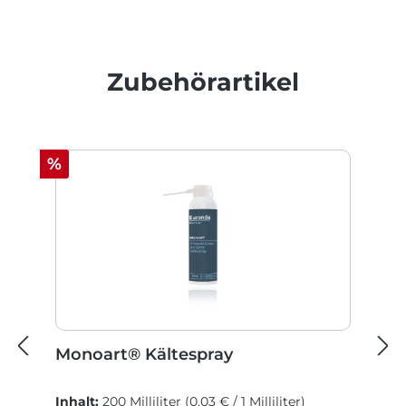
Produktgalerie überspringen
Zubehörartikel
Rabatt
%
Monoart® Kältespray
Inhalt:
200 Milliliter
(0,03 € / 1 Milliliter)