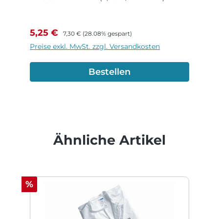
Verkaufspreis:
Regulärer Preis:
5,25 €
7,30 €
(28.08% gespart)
Preise exkl. MwSt. zzgl. Versandkosten
Bestellen
Produktgalerie überspringen
Ähnliche Artikel
Rabatt
%