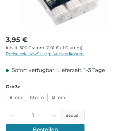
Regulärer Preis:
3,95 €
Inhalt:
300 Gramm
(0,01 € / 1 Gramm)
Preise exkl. MwSt. zzgl. Versandkosten
Sofort verfügbar, Lieferzeit: 1-3 Tage
auswählen
Größe
8 mm
10 mm
12 mm
Beutel
Bestellen