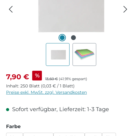
Verkaufspreis:
%
7,90 €
Regulärer Preis:
13,60 €
(41.91% gespart)
Inhalt:
250 Blatt
(0,03 € / 1 Blatt)
Preise exkl. MwSt. zzgl. Versandkosten
Sofort verfügbar, Lieferzeit: 1-3 Tage
auswählen
Farbe