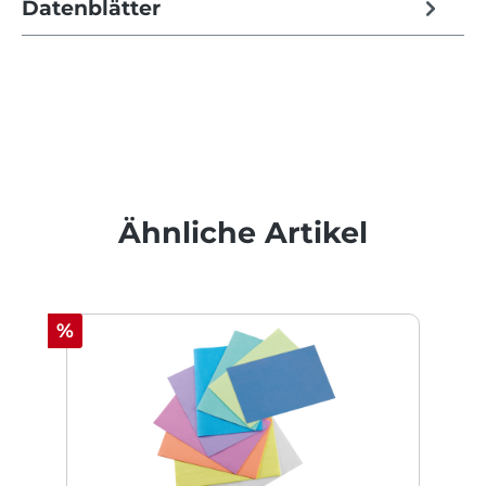
Datenblätter
Produktgalerie überspringen
Ähnliche Artikel
Rabatt
%