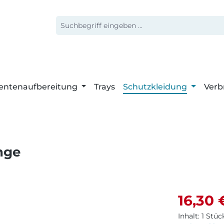
entenaufbereitung
Trays
Schutzkleidung
Verb
nge
Verkaufspr
16,30 
Inhalt:
1 Stüc