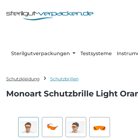
m Hauptinhalt springen
Zur Suche springen
Zur Hauptnavigation springen
Sterilgutverpackungen
Testsysteme
Instrum
Schutzkleidung
Schutzbrillen
Monoart Schutzbrille Light Ora
Bildergalerie überspringen