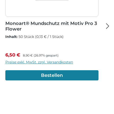
Monoart® Mundschutz mit Motiv Pro 3
Flower
Inhalt:
50 Stück
(0,13 € / 1 Stück)
Verkaufspreis:
Regulärer Preis:
6,50 €
8,90 €
(26.97% gespart)
Preise exkl. MwSt. zzgl. Versandkosten
Bestellen