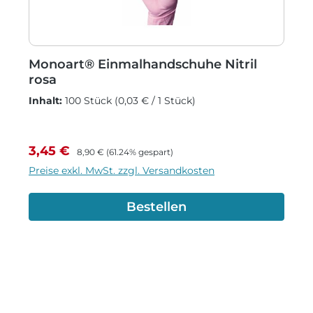
Monoart® Einmalhandschuhe Nitril
rosa
Inhalt:
100 Stück
(0,03 € / 1 Stück)
Verkaufspreis:
Regulärer Preis:
3,45 €
8,90 €
(61.24% gespart)
Preise exkl. MwSt. zzgl. Versandkosten
Bestellen