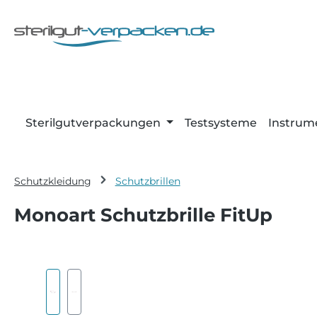
m Hauptinhalt springen
Zur Suche springen
Zur Hauptnavigation springen
Sterilgutverpackungen
Testsysteme
Instrum
Schutzkleidung
Schutzbrillen
Monoart Schutzbrille FitUp
Bildergalerie überspringen