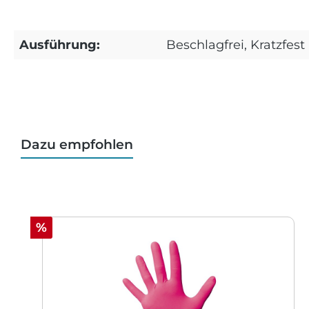
Ausführung:
Beschlagfrei, Kratzfest
Dazu empfohlen
Produktgalerie überspringen
Rabatt
%