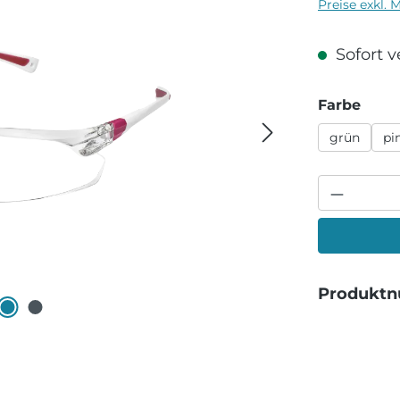
Preise exkl. 
Sofort ve
ausw
Farbe
grün
pi
Produkt