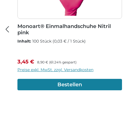
Monoart® Einmalhandschuhe Nitril
pink
Inhalt:
100 Stück
(0,03 € / 1 Stück)
Verkaufspreis:
Regulärer Preis:
3,45 €
8,90 €
(61.24% gespart)
Preise exkl. MwSt. zzgl. Versandkosten
Bestellen