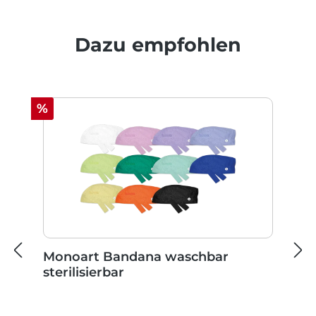
Produktgalerie überspringen
Dazu empfohlen
Rabatt
%
Monoart Bandana waschbar
sterilisierbar