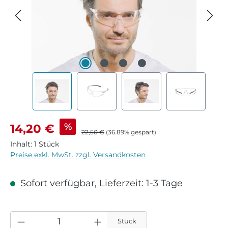
Verkaufspreis:
%
14,20 €
Regulärer Preis:
22,50 €
(36.89% gespart)
Inhalt:
1 Stück
Preise exkl. MwSt. zzgl. Versandkosten
Sofort verfügbar, Lieferzeit: 1-3 Tage
Stück