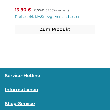
Verkaufspreis:
Regulärer Preis:
13,90 €
21,50 €
(35.35% gespart)
Preise exkl. MwSt. zzgl. Versandkosten
Zum Produkt
Service-Hotline
Informationen
Shop-Service