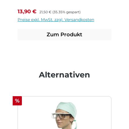
Verkaufspreis:
Regulärer Preis:
13,90 €
21,50 €
(35.35% gespart)
Preise exkl. MwSt. zzgl. Versandkosten
Zum Produkt
Produktgalerie überspringen
Alternativen
Rabatt
%