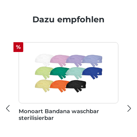
Produktgalerie überspringen
Dazu empfohlen
Rabatt
%
Monoart Bandana waschbar
sterilisierbar