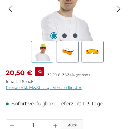
Verkaufspreis:
%
20,50 €
Regulärer Preis:
32,20 €
(36.34% gespart)
Inhalt:
1 Stück
Preise exkl. MwSt. zzgl. Versandkosten
Sofort verfügbar, Lieferzeit: 1-3 Tage
Stück