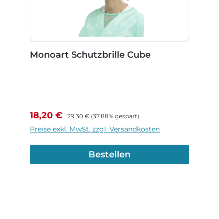
Monoart Schutzbrille Cube
Verkaufspreis:
Regulärer Preis:
18,20 €
29,30 €
(37.88% gespart)
Preise exkl. MwSt. zzgl. Versandkosten
Bestellen