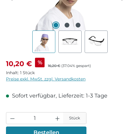
Verkaufspreis:
%
10,20 €
Regulärer Preis:
16,20 €
(37.04% gespart)
Inhalt:
1 Stück
Preise exkl. MwSt. zzgl. Versandkosten
Sofort verfügbar, Lieferzeit: 1-3 Tage
Stück
Bestellen