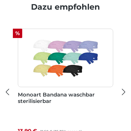
Produktgalerie überspringen
Dazu empfohlen
Rabatt
%
Monoart Bandana waschbar
sterilisierbar
Verkaufspreis:
Regulärer Preis:
13,90 €