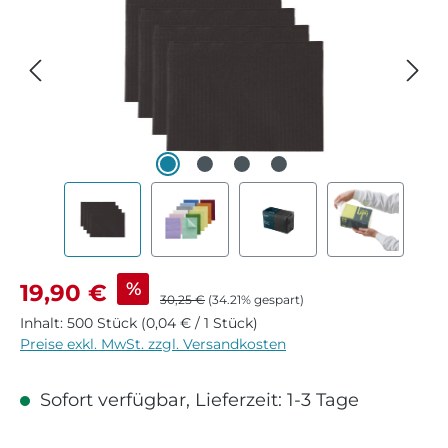
Verkaufspreis:
%
19,90 €
Regulärer Preis:
30,25 €
(34.21% gespart)
Inhalt:
500 Stück
(0,04 € / 1 Stück)
Preise exkl. MwSt. zzgl. Versandkosten
Sofort verfügbar, Lieferzeit: 1-3 Tage