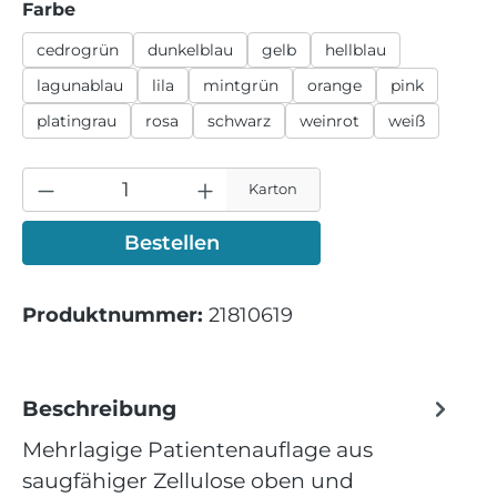
auswählen
Farbe
cedrogrün
dunkelblau
gelb
hellblau
lagunablau
lila
mintgrün
orange
pink
platingrau
rosa
schwarz
weinrot
weiß
Karton
Bestellen
Produktnummer:
21810619
Beschreibung
Mehrlagige Patientenauflage aus
saugfähiger Zellulose oben und