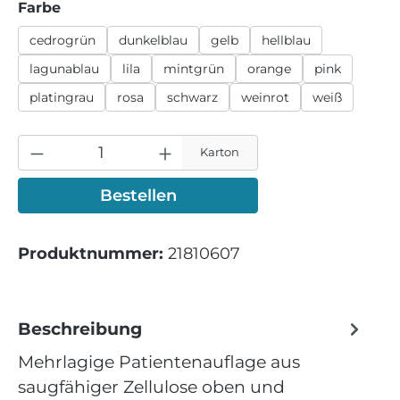
auswählen
Farbe
cedrogrün
dunkelblau
gelb
hellblau
lagunablau
lila
mintgrün
orange
pink
platingrau
rosa
schwarz
weinrot
weiß
Karton
Bestellen
Produktnummer:
21810607
Beschreibung
Mehrlagige Patientenauflage aus
saugfähiger Zellulose oben und