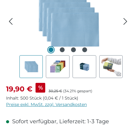
Verkaufspreis:
%
19,90 €
Regulärer Preis:
30,25 €
(34.21% gespart)
Inhalt:
500 Stück
(0,04 € / 1 Stück)
Preise exkl. MwSt. zzgl. Versandkosten
Sofort verfügbar, Lieferzeit: 1-3 Tage