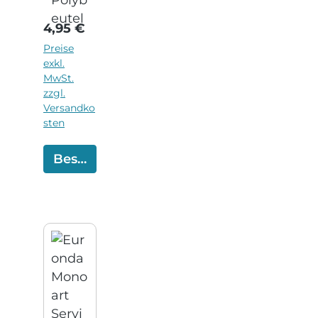
hen
verstell
Regulärer Preis:
4,95 €
bar 45
cm
Preise
exkl.
MwSt.
zzgl.
Versandko
sten
Bestellen