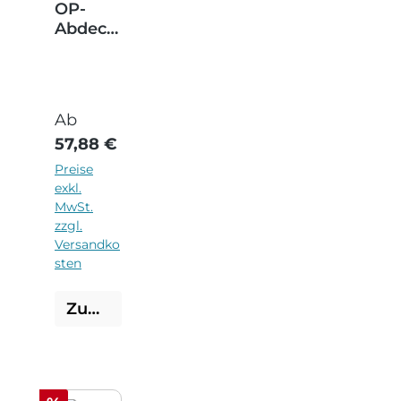
OP-
Abdeck
tuch
Standar
d
hellblau
Regulärer Preis:
Ab
57,88 €
Preise
exkl.
MwSt.
zzgl.
Versandko
sten
Zum Produkt