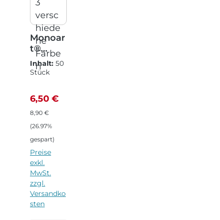
Monoar
t®
Mundsc
Inhalt:
50
hutz
Stück
Pro 3
(0,13 € / 1
Stück)
mit
Verkaufspreis:
Regulärer Preis:
6,50 €
Gummi
zug
8,90 €
(26.97%
gespart)
Preise
exkl.
MwSt.
zzgl.
Versandko
sten