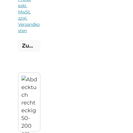
exkl.
MwSt.
zzgl.
Versandko
sten
Zum Produkt