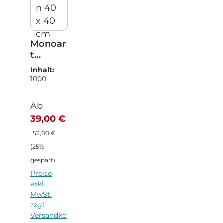
Monoar
t
Zelltuch
Inhalt:
serviett
1000
en 40 x
Stück
(0,04 € / 1
40 cm
Verkaufspreis:
Ab
Stück)
39,00 €
Regulärer Preis:
52,00 €
(25%
gespart)
Preise
exkl.
MwSt.
zzgl.
Versandko