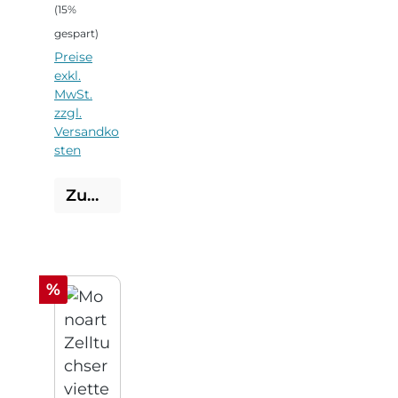
(15%
gespart)
Preise
exkl.
MwSt.
zzgl.
Versandko
sten
Zum Produkt
Rabatt
%