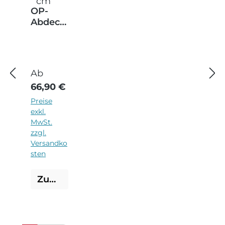
OP-
Abdeck
tuch
rechtec
kig
Regulärer Preis:
Ab
66,90 €
Preise
exkl.
MwSt.
zzgl.
Versandko
sten
Zum Produkt