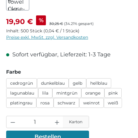
Verkaufspreis:
%
19,90 €
Regulärer Preis:
30,25 €
(34.21% gespart)
Inhalt:
500 Stück
(0,04 € / 1 Stück)
Preise exkl. MwSt. zzgl. Versandkosten
Sofort verfügbar, Lieferzeit: 1-3 Tage
auswählen
Farbe
cedrogrün
dunkelblau
gelb
hellblau
lagunablau
lila
mintgrün
orange
pink
platingrau
rosa
schwarz
weinrot
weiß
Karton
Bestellen