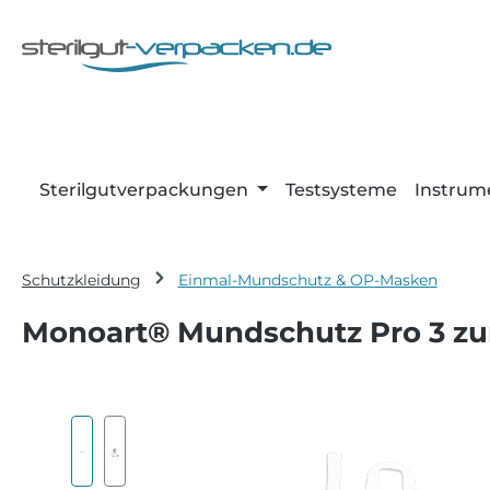
m Hauptinhalt springen
Zur Suche springen
Zur Hauptnavigation springen
Sterilgutverpackungen
Testsysteme
Instrum
Schutzkleidung
Einmal-Mundschutz & OP-Masken
Monoart® Mundschutz Pro 3 z
Bildergalerie überspringen