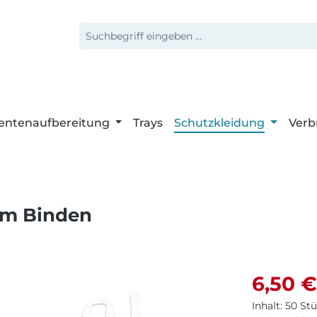
entenaufbereitung
Trays
Schutzkleidung
Verb
um Binden
Verkaufspr
6,50 €
Inhalt:
50 St