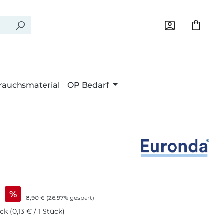
rauchsmaterial
OP Bedarf
eis:
%
Regulärer Preis:
8,90 €
(26.97% gespart)
ück
(0,13 € / 1 Stück)