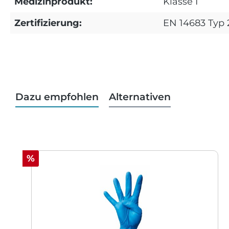
Medizinprodukt:
Klasse I
Zertifizierung:
EN 14683 Typ 
Dazu empfohlen
Alternativen
Produktgalerie überspringen
Rabatt
%