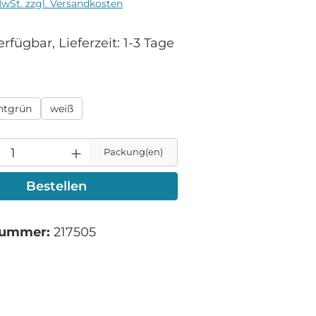
MwSt. zzgl. Versandkosten
rfügbar, Lieferzeit: 1-3 Tage
ählen
ntgrün
weiß
Packung(en)
Bestellen
nummer:
217505