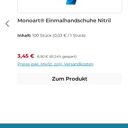
Monoart® Einmalhandschuhe Nitril
Inhalt:
100 Stück
(0,03 € / 1 Stück)
Verkaufspreis:
Regulärer Preis:
3,45 €
8,90 €
(61.24% gespart)
Preise exkl. MwSt. zzgl. Versandkosten
Zum Produkt