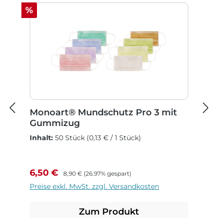
Rabatt
%
Monoart® Mundschutz Pro 3 mit
Gummizug
Inhalt:
50 Stück
(0,13 € / 1 Stück)
Verkaufspreis:
Regulärer Preis:
6,50 €
8,90 €
(26.97% gespart)
Preise exkl. MwSt. zzgl. Versandkosten
Zum Produkt