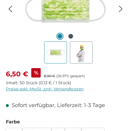
Verkaufspreis:
%
6,50 €
Regulärer Preis:
8,90 €
(26.97% gespart)
Inhalt:
50 Stück
(0,13 € / 1 Stück)
Preise exkl. MwSt. zzgl. Versandkosten
Sofort verfügbar, Lieferzeit: 1-3 Tage
auswählen
Farbe