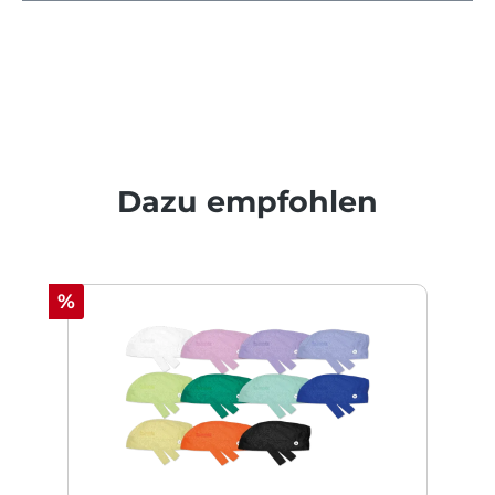
Produktgalerie überspringen
Dazu empfohlen
Rabatt
%