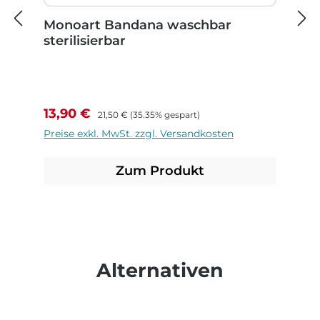
Monoart Bandana waschbar
sterilisierbar
Verkaufspreis:
Regulärer Preis:
13,90 €
21,50 €
(35.35% gespart)
Preise exkl. MwSt. zzgl. Versandkosten
Zum Produkt
Produktgalerie überspringen
Alternativen