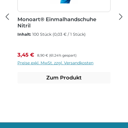
Monoart® Einmalhandschuhe
Nitril
Inhalt:
100 Stück
(0,03 € / 1 Stück)
Verkaufspreis:
Regulärer Preis:
3,45 €
8,90 €
(61.24% gespart)
Preise exkl. MwSt. zzgl. Versandkosten
Zum Produkt