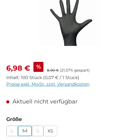
Verkaufspreis:
%
6,98 €
Regulärer Preis:
8,90 €
(21.57% gespart)
Inhalt:
100 Stück
(0,07 € / 1 Stück)
Preise exkl. MwSt. zzgl. Versandkosten
Aktuell nicht verfügbar
auswählen
Größe
L
M
S
XS
(Diese Option ist zurzeit nicht verfügbar.)
(Diese Option ist zurzeit nicht verfügbar.)
(Diese Option ist zurzeit nicht verfügbar.)