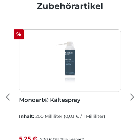
Produktgalerie überspringen
Zubehörartikel
Rabatt
%
Monoart® Kältespray
Inhalt:
200 Milliliter
(0,03 € / 1 Milliliter)
Verkaufspreis:
Regulärer Preis:
5,25 €
7,30 €
(28.08% gespart)