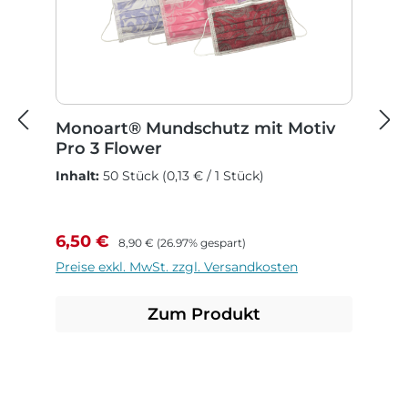
Monoart® Mundschutz mit Motiv
Pro 3 Flower
Inhalt:
50 Stück
(0,13 € / 1 Stück)
Verkaufspreis:
Regulärer Preis:
6,50 €
8,90 €
(26.97% gespart)
Preise exkl. MwSt. zzgl. Versandkosten
Zum Produkt