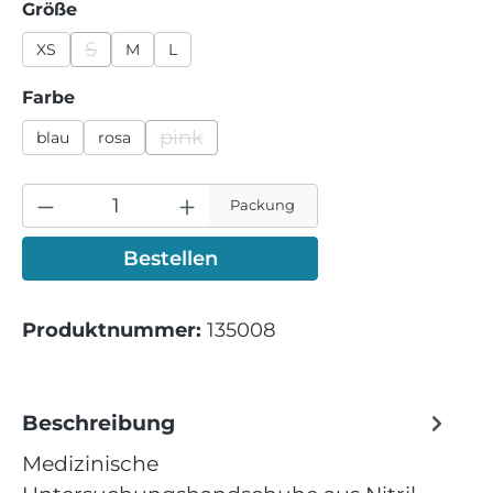
auswählen
Größe
S
XS
M
L
(Diese Option ist zurzeit nicht verfügbar.)
auswählen
Farbe
pink
blau
rosa
(Diese Option ist zurzeit nicht verfügba
Packung
Bestellen
Produktnummer:
135008
Beschreibung
Medizinische