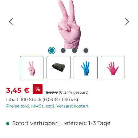
Verkaufspreis:
%
3,45 €
Regulärer Preis:
8,90 €
(61.24% gespart)
Inhalt:
100 Stück
(0,03 € / 1 Stück)
Preise exkl. MwSt. zzgl. Versandkosten
Sofort verfügbar, Lieferzeit: 1-3 Tage