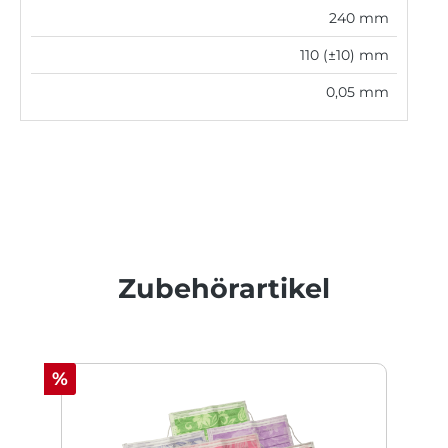
240 mm
110 (±10) mm
0,05 mm
Produktgalerie überspringen
Zubehörartikel
Rabatt
%