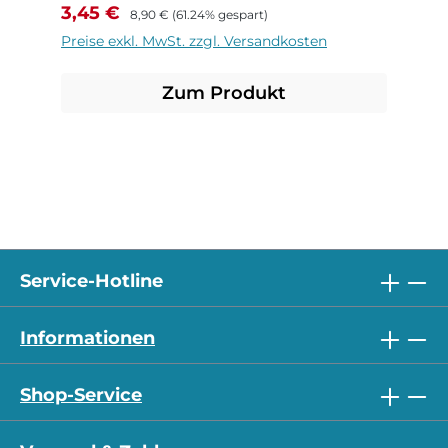
Verkaufspreis:
Regulärer Preis:
3,45 €
8,90 €
(61.24% gespart)
Preise exkl. MwSt. zzgl. Versandkosten
Zum Produkt
Service-Hotline
Informationen
Shop-Service