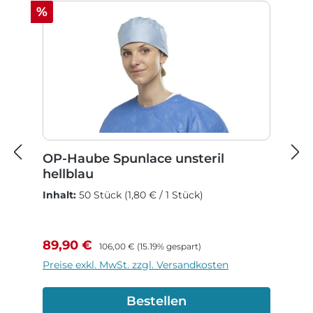
Rabatt
%
OP-Haube Spunlace unsteril
hellblau
Inhalt:
50 Stück
(1,80 € / 1 Stück)
Verkaufspreis:
Regulärer Preis:
89,90 €
106,00 €
(15.19% gespart)
Preise exkl. MwSt. zzgl. Versandkosten
Bestellen