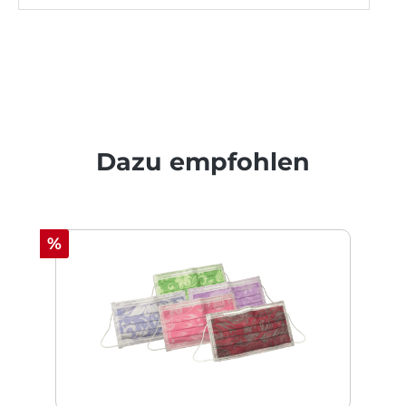
Produktgalerie überspringen
Dazu empfohlen
Rabatt
%