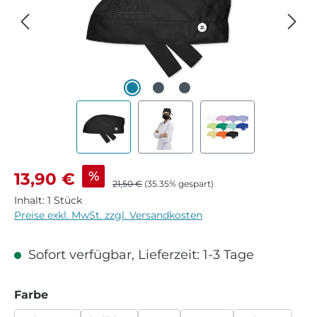
Verkaufspreis:
%
13,90 €
Regulärer Preis:
21,50 €
(35.35% gespart)
Inhalt:
1 Stück
Preise exkl. MwSt. zzgl. Versandkosten
Sofort verfügbar, Lieferzeit: 1-3 Tage
auswählen
Farbe