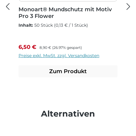
Monoart® Mundschutz mit Motiv
Pro 3 Flower
Inhalt:
50 Stück
(0,13 € / 1 Stück)
Verkaufspreis:
Regulärer Preis:
6,50 €
8,90 €
(26.97% gespart)
Preise exkl. MwSt. zzgl. Versandkosten
Zum Produkt
Produktgalerie überspringen
Alternativen