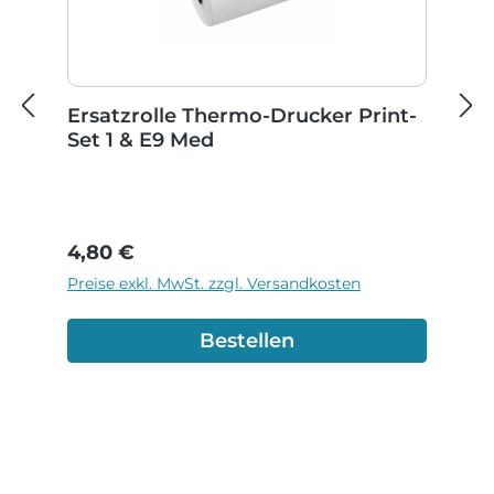
Ersatzrolle Thermo-Drucker Print-
Set 1 & E9 Med
Regulärer Preis:
4,80 €
Preise exkl. MwSt. zzgl. Versandkosten
Bestellen