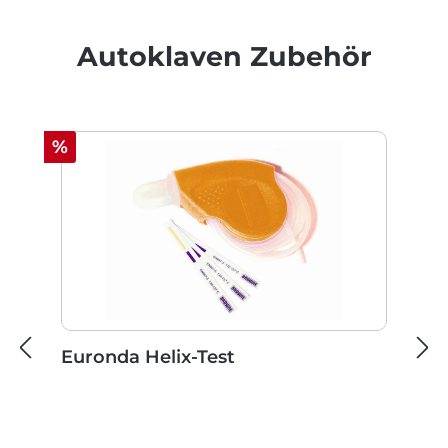
Produktgalerie überspringen
Autoklaven Zubehör
Rabatt
%
Euronda Helix-Test