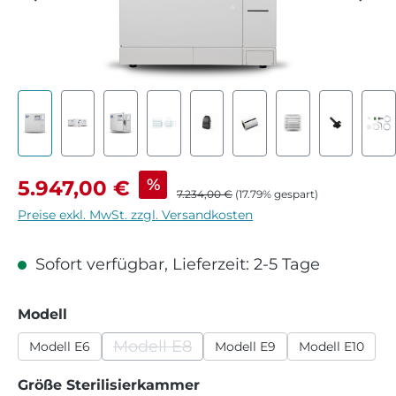
Verkaufspreis:
%
5.947,00 €
Regulärer Preis:
7.234,00 €
(17.79% gespart)
Preise exkl. MwSt. zzgl. Versandkosten
Sofort verfügbar, Lieferzeit: 2-5 Tage
auswählen
Modell
Modell E8
Modell E6
Modell E9
Modell E10
(Diese Option ist zurzeit nicht verfügb
auswählen
Größe Sterilisierkammer