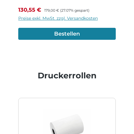
Verkaufspreis:
Regulärer Preis:
130,55 €
179,00 €
(27.07% gespart)
Preise exkl. MwSt. zzgl. Versandkosten
Bestellen
Produktgalerie überspringen
Druckerrollen