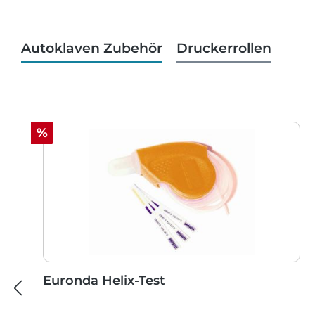
Autoklaven Zubehör
Druckerrollen
Produktgalerie überspringen
Rabatt
%
Euronda Helix-Test