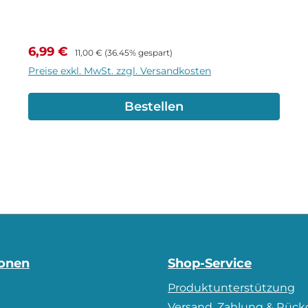
Verkaufspreis:
Regulärer Preis:
6,99 €
11,00 €
(36.45% gespart)
Preise exkl. MwSt. zzgl. Versandkosten
Bestellen
ionen
Shop-Service
Produktunterstützung
m
Versand, Zahlung & Rüc