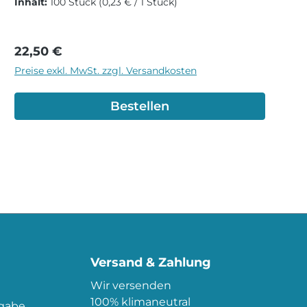
Inhalt:
100 Stück
(0,23 € / 1 Stück)
Regulärer Preis:
22,50 €
Preise exkl. MwSt. zzgl. Versandkosten
Bestellen
Versand & Zahlung
Wir versenden
100% klimaneutral
kgabe