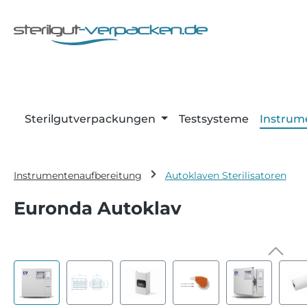
m Hauptinhalt springen
Zur Suche springen
Zur Hauptnavigation springen
Sterilgutverpackungen
Testsysteme
Instrum
Instrumentenaufbereitung
Autoklaven Sterilisatoren
Euronda Autoklav
Bildergalerie überspringen