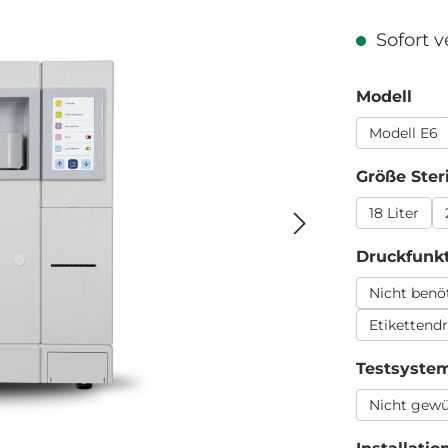
Sofort v
aus
Modell
Modell E6
Größe Ster
18 Liter
Druckfunk
Nicht benö
Etikettend
Testsyste
Nicht gew