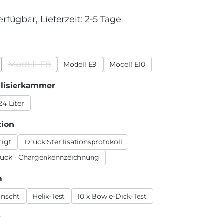
erfügbar, Lieferzeit: 2-5 Tage
wählen
Modell E8
Modell E9
Modell E10
(Diese Option ist zurzeit nicht verfügbar.)
auswählen
ilisierkammer
24 Liter
auswählen
tion
tigt
Druck Sterilisationsprotokoll
ruck - Chargenkennzeichnung
auswählen
m
ünscht
Helix-Test
10 x Bowie-Dick-Test
auswählen