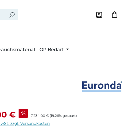
rauchsmaterial
OP Bedarf
eis:
00 €
%
Regulärer Preis:
7.234,00 €
(19.26% gespart)
MwSt. zzgl. Versandkosten