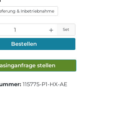
n
ieferung & Inbetriebnahme
Set
Bestellen
asinganfrage stellen
nummer:
115775-P1-HX-AE