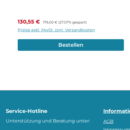
Verkaufspreis:
Regulärer Preis:
130,55 €
179,00 €
(27.07% gespart)
Preise exkl. MwSt. zzgl. Versandkosten
Bestellen
Service-Hotline
Informat
Unterstützung und Beratung unter:
AGB
Impressu