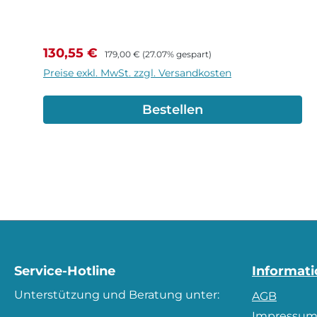
Verkaufspreis:
Regulärer Preis:
130,55 €
179,00 €
(27.07% gespart)
Preise exkl. MwSt. zzgl. Versandkosten
Bestellen
Service-Hotline
Informat
Unterstützung und Beratung unter:
AGB
Impressu