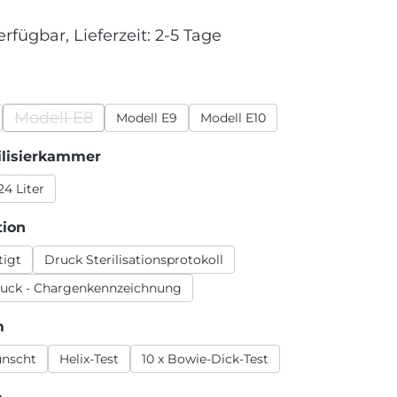
erfügbar, Lieferzeit: 2-5 Tage
wählen
Modell E8
Modell E9
Modell E10
(Diese Option ist zurzeit nicht verfügbar.)
auswählen
ilisierkammer
24 Liter
auswählen
tion
tigt
Druck Sterilisationsprotokoll
ruck - Chargenkennzeichnung
auswählen
m
ünscht
Helix-Test
10 x Bowie-Dick-Test
auswählen