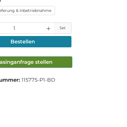
n
ieferung & Inbetriebnahme
Set
Bestellen
asinganfrage stellen
nummer:
115775-P1-BD