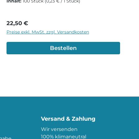
Inhalt:
100 Stück
(0,23 € / 1 Stück)
Regulärer Preis:
22,50 €
Preise exkl. MwSt. zzgl. Versandkosten
Bestellen
Versand & Zahlung
Wir versenden
100% klimaneutral
kgabe