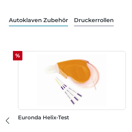
Autoklaven Zubehör
Druckerrollen
Produktgalerie überspringen
Rabatt
%
Euronda Helix-Test