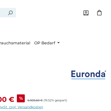
rauchsmaterial
OP Bedarf
eis:
00 €
%
Regulärer Preis:
6.929,60 €
(19.52% gespart)
MwSt. zzgl. Versandkosten