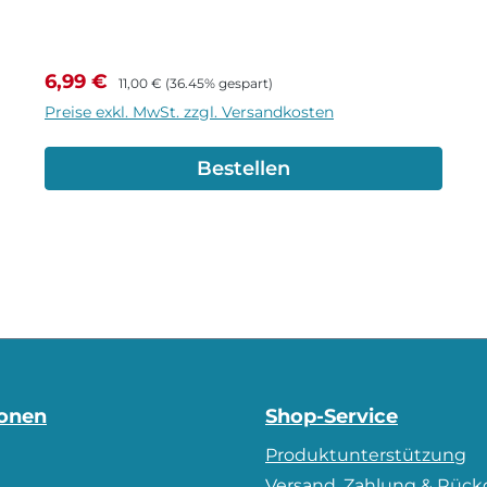
Verkaufspreis:
Regulärer Preis:
6,99 €
11,00 €
(36.45% gespart)
Preise exkl. MwSt. zzgl. Versandkosten
Bestellen
ionen
Shop-Service
Produktunterstützung
m
Versand, Zahlung & Rüc