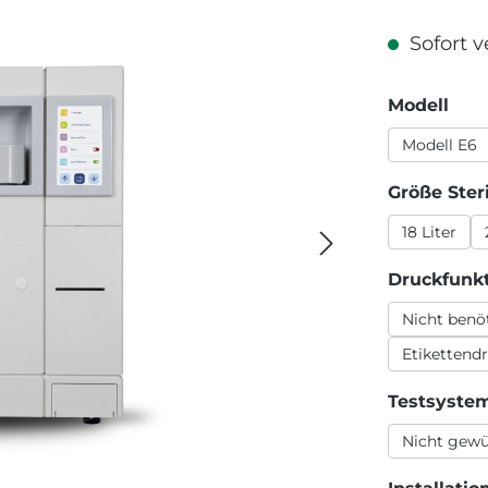
Sofort v
aus
Modell
Modell E6
Größe Ster
18 Liter
Druckfunk
Nicht benö
Etikettend
Testsyste
Nicht gew