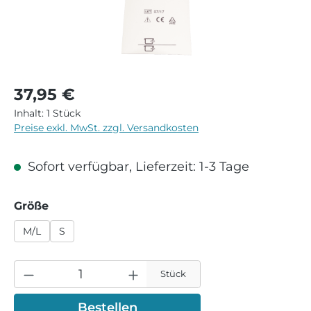
Regulärer Preis:
37,95 €
Inhalt:
1 Stück
Preise exkl. MwSt. zzgl. Versandkosten
Sofort verfügbar, Lieferzeit: 1-3 Tage
auswählen
Größe
M/L
S
Stück
Bestellen