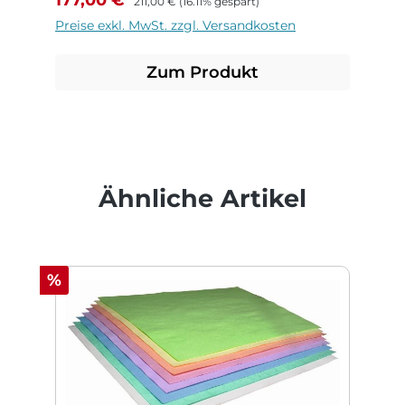
211,00 €
(16.11% gespart)
Preise exkl. MwSt. zzgl. Versandkosten
Zum Produkt
Produktgalerie überspringen
Ähnliche Artikel
Rabatt
%