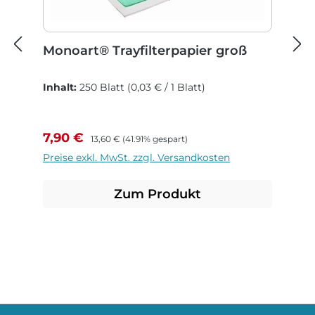
Monoart® Trayfilterpapier groß
Inhalt:
250 Blatt
(0,03 € / 1 Blatt)
Verkaufspreis:
Regulärer Preis:
7,90 €
13,60 €
(41.91% gespart)
Preise exkl. MwSt. zzgl. Versandkosten
Zum Produkt