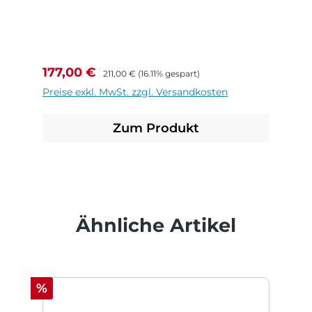
Verkaufspreis:
Regulärer Preis:
177,00 €
211,00 €
(16.11% gespart)
Preise exkl. MwSt. zzgl. Versandkosten
Zum Produkt
Produktgalerie überspringen
Ähnliche Artikel
Rabatt
%