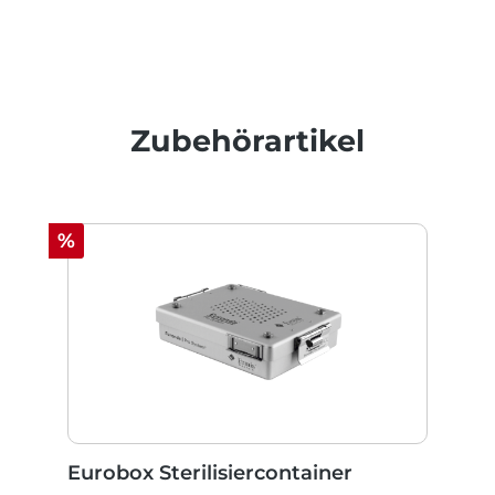
Produktgalerie überspringen
Zubehörartikel
Rabatt
%
Eurobox Sterilisiercontainer