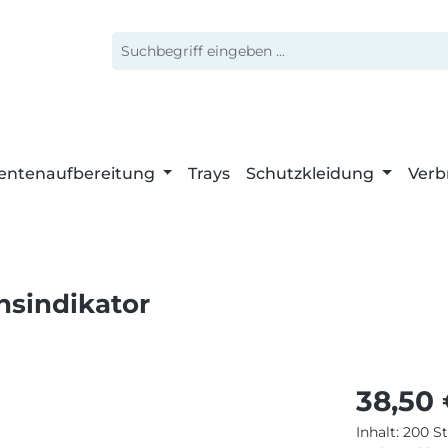
entenaufbereitung
Trays
Schutzkleidung
Verb
nsindikator
Regulärer 
38,50
Inhalt:
200 S