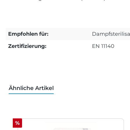
Empfohlen für:
Dampfsterilisa
Zertifizierung:
EN 11140
Ähnliche Artikel
Produktgalerie überspringen
Rabatt
%