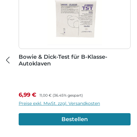
Bowie & Dick-Test für B-Klasse-
Autoklaven
Verkaufspreis:
Regulärer Preis:
6,99 €
11,00 €
(36.45% gespart)
Preise exkl. MwSt. zzgl. Versandkosten
Bestellen