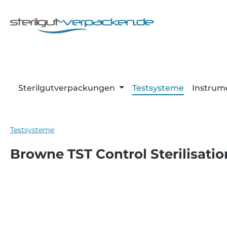
m Hauptinhalt springen
Zur Suche springen
Zur Hauptnavigation springen
Sterilgutverpackungen
Testsysteme
Instrum
Testsysteme
Browne TST Control Sterilisatio
Bildergalerie überspringen