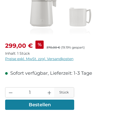
Verkaufspreis:
%
299,00 €
Regulärer Preis:
370,00 €
(19.19% gespart)
Inhalt:
1 Stück
Preise exkl. MwSt. zzgl. Versandkosten
Sofort verfügbar, Lieferzeit: 1-3 Tage
Stück
Bestellen