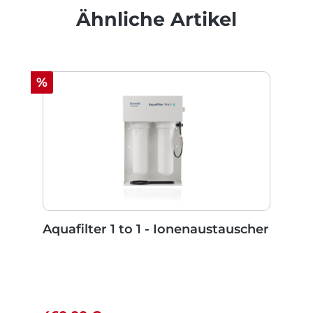
Produktgalerie überspringen
Ähnliche Artikel
Rabatt
%
Aquafilter 1 to 1 - Ionenaustauscher
Regulärer Preis: