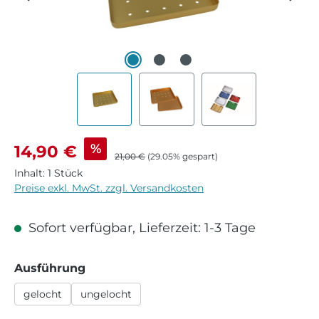
Verkaufspreis:
%
14,90 €
Regulärer Preis:
21,00 €
(29.05% gespart)
Inhalt:
1 Stück
Preise exkl. MwSt. zzgl. Versandkosten
Sofort verfügbar, Lieferzeit: 1-3 Tage
auswählen
Ausführung
gelocht
ungelocht