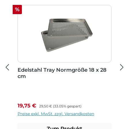
Rabatt
%
Edelstahl Tray Normgröße 18 x 28
cm
Verkaufspreis:
Regulärer Preis:
19,75 €
29,50 €
(33.05% gespart)
Preise exkl. MwSt. zzgl. Versandkosten
Zum Produkt