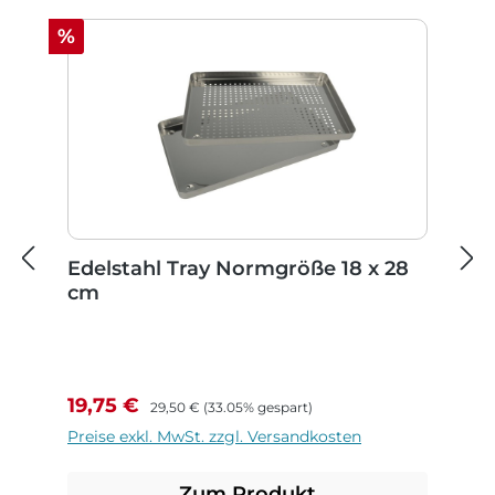
Rabatt
%
Edelstahl Tray Normgröße 18 x 28
cm
Verkaufspreis:
Regulärer Preis:
19,75 €
29,50 €
(33.05% gespart)
Preise exkl. MwSt. zzgl. Versandkosten
Zum Produkt