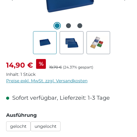
Verkaufspreis:
%
14,90 €
Regulärer Preis:
19,70 €
(24.37% gespart)
Inhalt:
1 Stück
Preise exkl. MwSt. zzgl. Versandkosten
Sofort verfügbar, Lieferzeit: 1-3 Tage
auswählen
Ausführung
gelocht
ungelocht