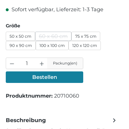
Sofort verfügbar, Lieferzeit: 1-3 Tage
auswählen
Größe
60 x 60 cm
50 x 50 cm
75 x 75 cm
(Diese Option ist zurzeit nicht verfü
90 x 90 cm
100 x 100 cm
120 x 120 cm
Packung(en)
Bestellen
Produktnummer:
20710060
Beschreibung