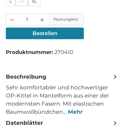
M
L
XL
(Diese Option ist zurzeit nicht verfügbar.)
Packung(en)
Bestellen
Produktnummer:
270410
Beschreibung
Sehr komfortabler und hochwertiger
OP-Kittel in Mantelform aus einer der
modernsten Fasern. Mit elastischen
Baumwollbündchen…
Mehr
Datenblätter