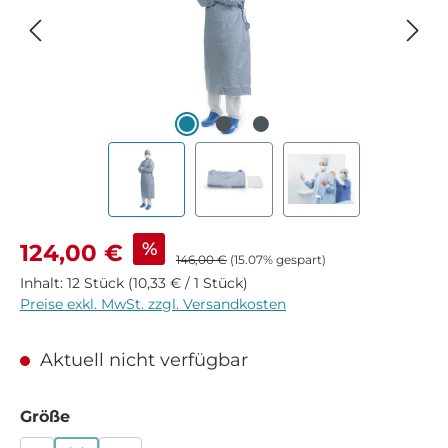
Verkaufspreis:
%
124,00 €
Regulärer Preis:
146,00 €
(15.07% gespart)
Inhalt:
12 Stück
(10,33 € / 1 Stück)
Preise exkl. MwSt. zzgl. Versandkosten
Aktuell nicht verfügbar
auswählen
Größe