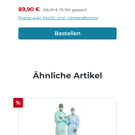
Verkaufspreis:
Regulärer Preis:
89,90 €
106,00 €
(15.19% gespart)
Preise exkl. MwSt. zzgl. Versandkosten
Bestellen
Produktgalerie überspringen
Ähnliche Artikel
Rabatt
%