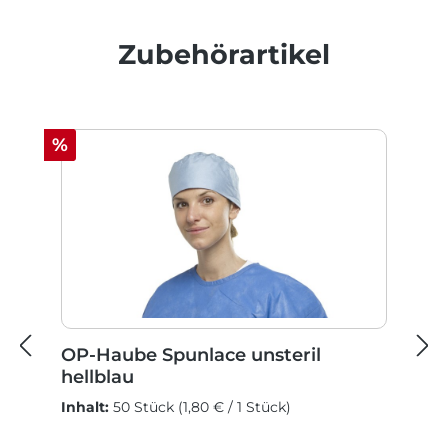
Produktgalerie überspringen
Zubehörartikel
Rabatt
%
OP-Haube Spunlace unsteril
hellblau
Inhalt:
50 Stück
(1,80 € / 1 Stück)