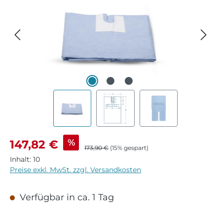
Verkaufspreis:
%
147,82 €
Regulärer Preis:
173,90 €
(15% gespart)
Inhalt:
10
Preise exkl. MwSt. zzgl. Versandkosten
Verfügbar in ca. 1 Tag