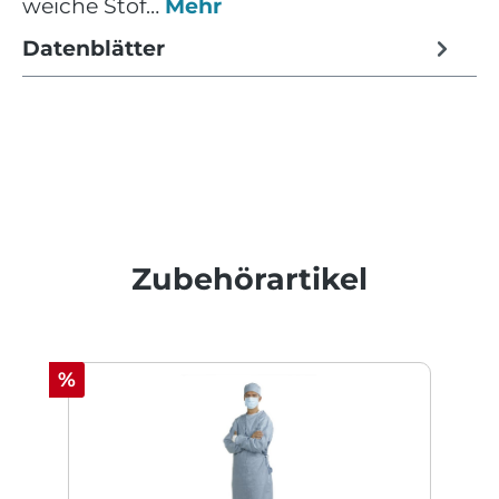
weiche Stof…
Mehr
Datenblätter
Produktgalerie überspringen
Zubehörartikel
Rabatt
%