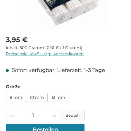
Regulärer Preis:
3,95 €
Inhalt:
300 Gramm
(0,01 € / 1 Gramm)
Preise exkl. MwSt. zzgl. Versandkosten
Sofort verfügbar, Lieferzeit: 1-3 Tage
auswählen
Größe
8 mm
10 mm
12 mm
Beutel
Bestellen