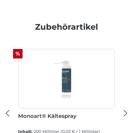
Produktgalerie überspringen
Zubehörartikel
Rabatt
%
Monoart® Kältespray
Inhalt:
200 Milliliter
(0,03 € / 1 Milliliter)