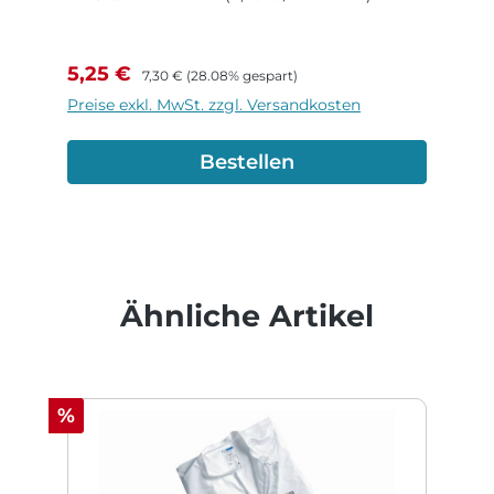
Verkaufspreis:
Regulärer Preis:
5,25 €
7,30 €
(28.08% gespart)
Preise exkl. MwSt. zzgl. Versandkosten
Bestellen
Produktgalerie überspringen
Ähnliche Artikel
Rabatt
%