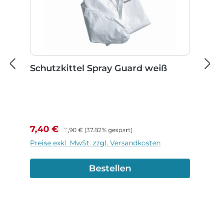
Schutzkittel Spray Guard weiß
Verkaufspreis:
Regulärer Preis:
7,40 €
11,90 €
(37.82% gespart)
Preise exkl. MwSt. zzgl. Versandkosten
Bestellen