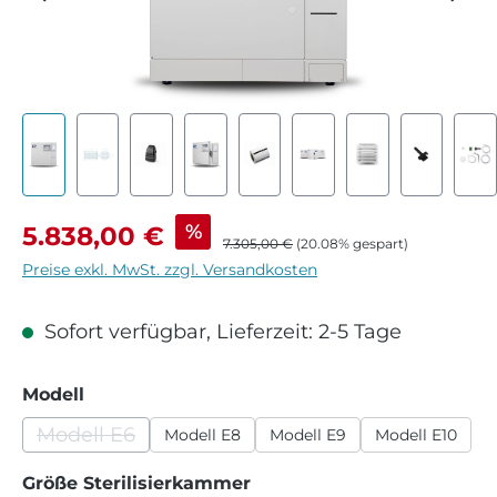
Verkaufspreis:
%
5.838,00 €
Regulärer Preis:
7.305,00 €
(20.08% gespart)
Preise exkl. MwSt. zzgl. Versandkosten
Sofort verfügbar, Lieferzeit: 2-5 Tage
auswählen
Modell
Modell E6
Modell E8
Modell E9
Modell E10
(Diese Option ist zurzeit nicht verfügbar.)
auswählen
Größe Sterilisierkammer