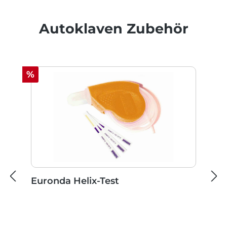
Produktgalerie überspringen
Autoklaven Zubehör
Rabatt
%
Euronda Helix-Test