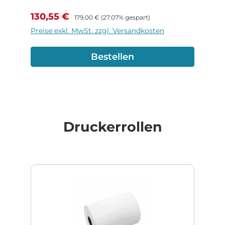
Verkaufspreis:
Regulärer Preis:
130,55 €
179,00 €
(27.07% gespart)
Preise exkl. MwSt. zzgl. Versandkosten
Bestellen
Produktgalerie überspringen
Druckerrollen