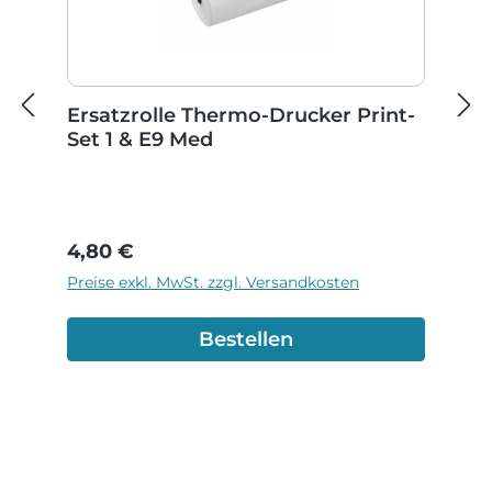
Ersatzrolle Thermo-Drucker Print-
Set 1 & E9 Med
Regulärer Preis:
4,80 €
Preise exkl. MwSt. zzgl. Versandkosten
Bestellen