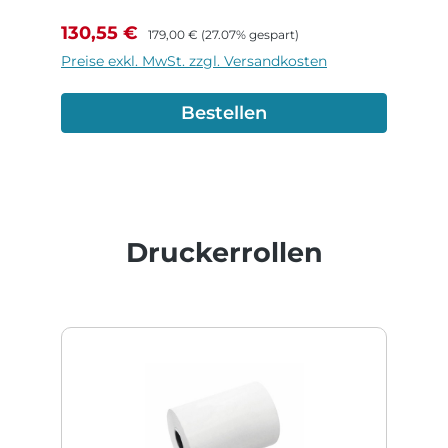
Verkaufspreis:
Regulärer Preis:
130,55 €
179,00 €
(27.07% gespart)
Preise exkl. MwSt. zzgl. Versandkosten
Bestellen
Produktgalerie überspringen
Druckerrollen