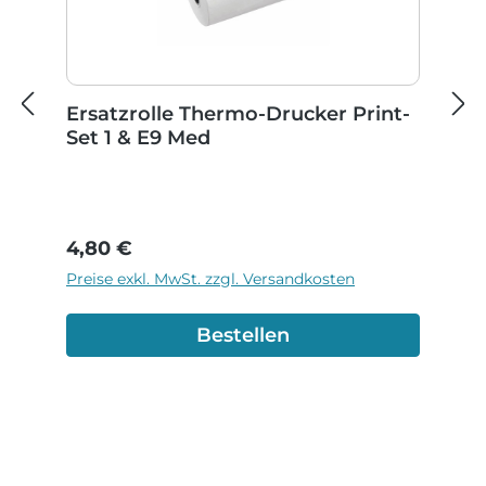
Ersatzrolle Thermo-Drucker Print-
Set 1 & E9 Med
Regulärer Preis:
4,80 €
Preise exkl. MwSt. zzgl. Versandkosten
Bestellen