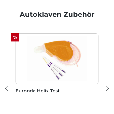
Produktgalerie überspringen
Autoklaven Zubehör
Rabatt
%
Euronda Helix-Test