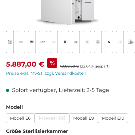
Verkaufspreis:
%
5.887,00 €
Regulärer Preis:
7.609,60 €
(22.64% gespart)
Preise exkl. MwSt. zzgl. Versandkosten
Sofort verfügbar, Lieferzeit: 2-5 Tage
auswählen
Modell
Modell E8
Modell E6
Modell E9
Modell E10
(Diese Option ist zurzeit nicht verfügb
auswählen
Größe Sterilisierkammer